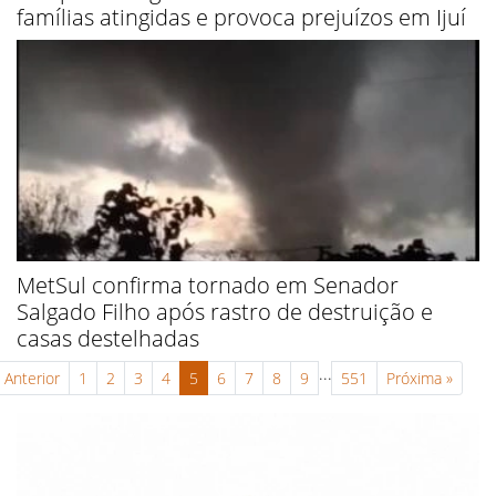
famílias atingidas e provoca prejuízos em Ijuí
MetSul confirma tornado em Senador
Salgado Filho após rastro de destruição e
casas destelhadas
...
Anterior
1
2
3
4
5
6
7
8
9
551
Próxima
»