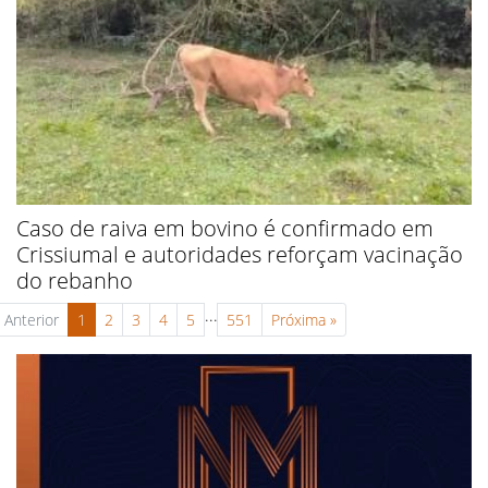
Caso de raiva em bovino é confirmado em
Crissiumal e autoridades reforçam vacinação
do rebanho
...
Anterior
1
2
3
4
5
551
Próxima
»