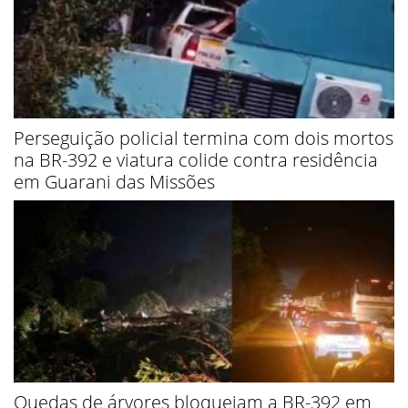
Perseguição policial termina com dois mortos
na BR-392 e viatura colide contra residência
em Guarani das Missões
Quedas de árvores bloqueiam a BR-392 em