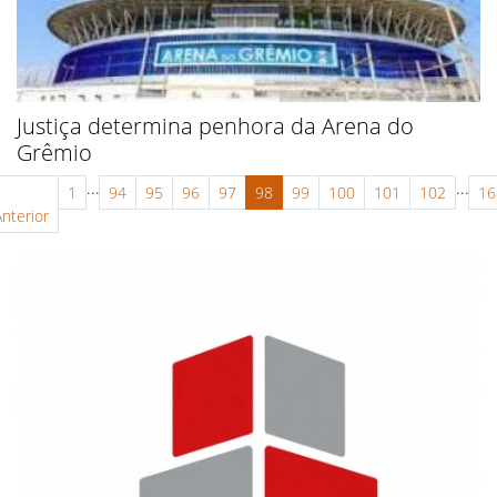
Justiça determina penhora da Arena do
Grêmio
...
...
1
94
95
96
97
98
99
100
101
102
16
Anterior