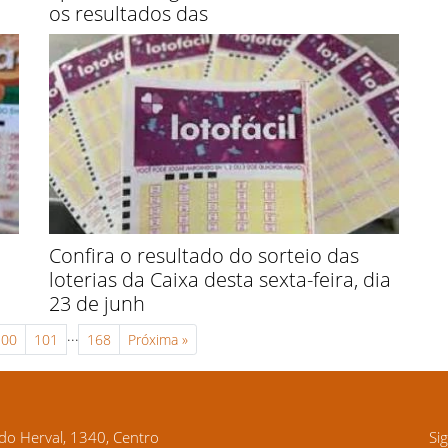
os resultados das
Confira o resultado do sorteio das
loterias da Caixa desta sexta-feira, dia
23 de junh
...
100
101
168
Próxima
»
o Herval, 1340, Centro
Si