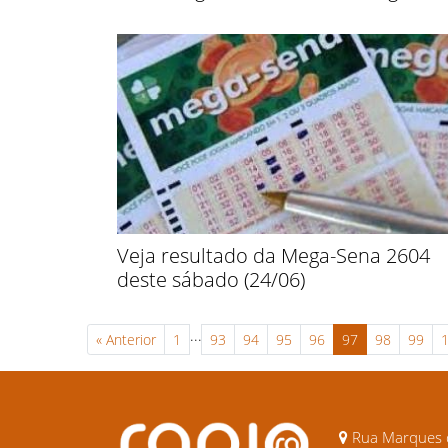
Veja resultado da Mega-Sena 2604
deste sábado (24/06)
...
«
Anterior
1
93
94
95
96
97
98
99
Rua Marques d