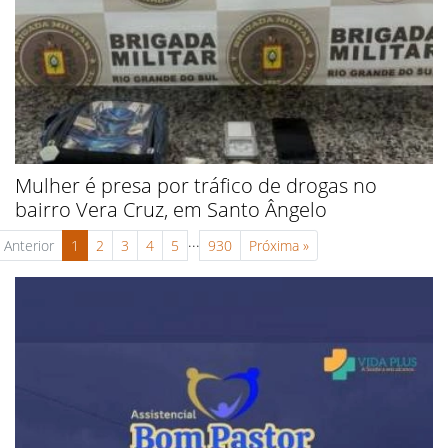
Mulher é presa por tráfico de drogas no
bairro Vera Cruz, em Santo Ângelo
...
Anterior
1
2
3
4
5
930
Próxima
»