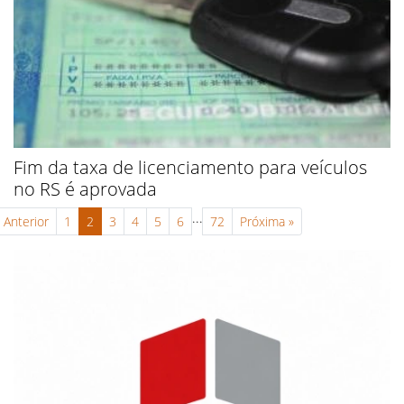
Fim da taxa de licenciamento para veículos
no RS é aprovada
...
Anterior
1
2
3
4
5
6
72
Próxima
»