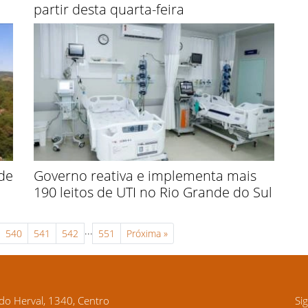
partir desta quarta-feira
 de
Governo reativa e implementa mais
190 leitos de UTI no Rio Grande do Sul
...
540
541
542
551
Próxima
»
o Herval, 1340, Centro
Si