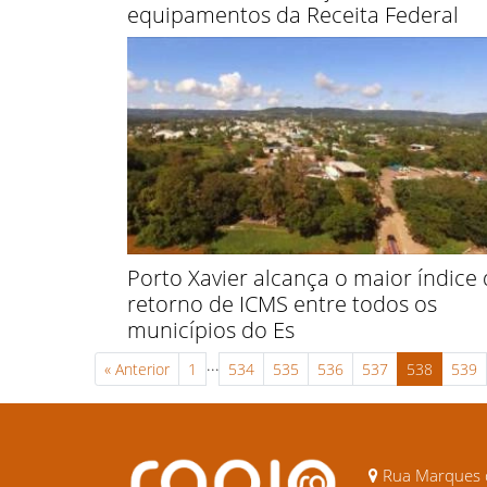
equipamentos da Receita Federal
Porto Xavier alcança o maior índice
retorno de ICMS entre todos os
municípios do Es
...
«
Anterior
1
534
535
536
537
538
539
Rua Marques d