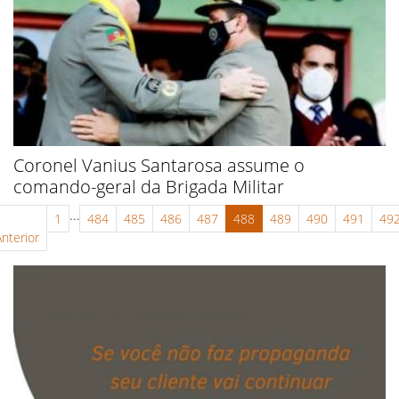
Coronel Vanius Santarosa assume o
comando-geral da Brigada Militar
...
1
484
485
486
487
488
489
490
491
49
Anterior