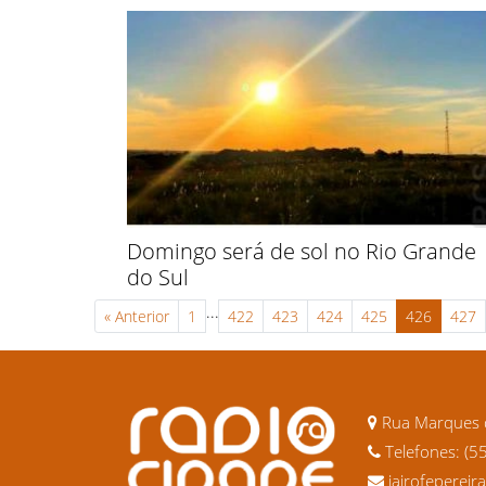
Domingo será de sol no Rio Grande
do Sul
...
«
Anterior
1
422
423
424
425
426
427
Rua Marques d
Telefones: (5
jairofeperei