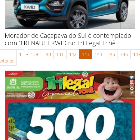
Morador de Caçapava do Sul é contemplado
com 3 RENAULT KWID no Tri Legal Tchê
...
1
139
140
141
142
143
144
145
146
14
Anterior