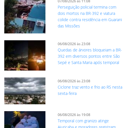
07/08/2026 às 11:08
Perseguição policial termina com
dois mortos na BR-392 e viatura
colide contra residência em Guarani
das Missões
06/08/2026 às 23:08
Quedas de árvores bloqueiam a BR-
392 em diversos pontos entre São
Sepé e Santa Maria após temporal
06/08/2026 às 23:08
Ciclone traz vento e frio ao RS nesta
sexta-feira
06/08/2026 às 19:08
Temporal com granizo atinge
Ajuricaba e moradores registram