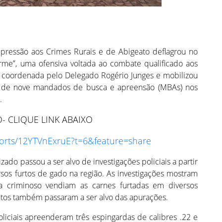
pressão aos Crimes Rurais e de Abigeato deflagrou no
me”, uma ofensiva voltada ao combate qualificado aos
oi coordenada pelo Delegado Rogério Junges e mobilizou
ão de nove mandados de busca e apreensão (MBAs) nos
.
O- CLIQUE LINK ABAIXO
orts/12YTVnExruE?t=6&feature=share
do passou a ser alvo de investigações policiais a partir
s furtos de gado na região. As investigações mostram
a criminoso vendiam as carnes furtadas em diversos
ntos também passaram a ser alvo das apurações.
oliciais apreenderam três espingardas de calibres .22 e