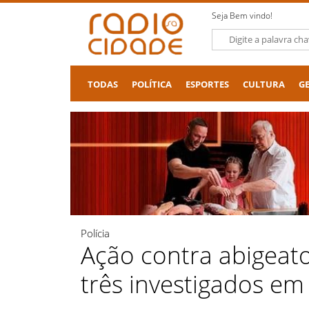
Seja Bem vindo!
TODAS
POLÍTICA
ESPORTES
CULTURA
G
Polícia
Ação contra abigeato
três investigados e