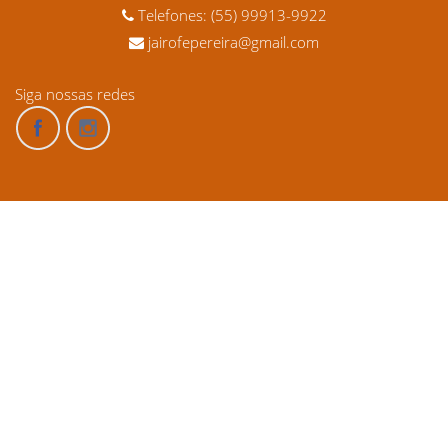
Telefones: (55) 99913-9922
jairofepereira@gmail.com
Siga nossas redes