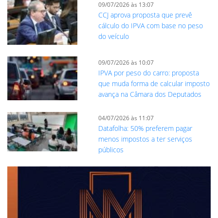
09/07/2026 às 13:07
CCJ aprova proposta que prevê
cálculo do IPVA com base no peso
do veículo
09/07/2026 às 10:07
IPVA por peso do carro: proposta
que muda forma de calcular imposto
avança na Câmara dos Deputados
04/07/2026 às 11:07
Datafolha: 50% preferem pagar
menos impostos a ter serviços
públicos