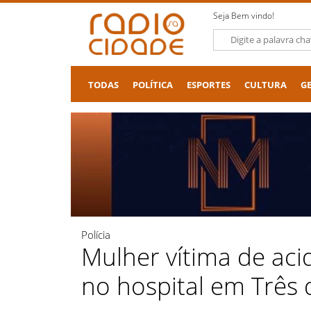
Seja Bem vindo!
TODAS
POLÍTICA
ESPORTES
CULTURA
G
Polícia
Mulher vítima de ac
no hospital em Três