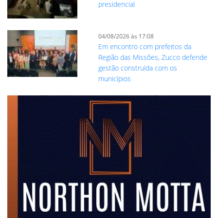
presidencial
04/08/2026 às 17:08
Em encontro com prefeitos da
Região das Missões, Zucco defende
gestão construída com os
municípios