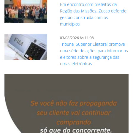
Em encontro com prefeitos da
Região das Missões, Zucco defende
gestão construída com os
municípios
03/08/2026 às 11:08
Tribunal Superior Eleitoral promove
uma série de ações para informar os
eleitores sobre a segurança das
urnas eletrônicas