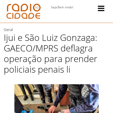
Seja Bem vindo!
Geral
Ijui e São Luiz Gonzaga:
GAECO/MPRS deflagra
operação para prender
policiais penais li