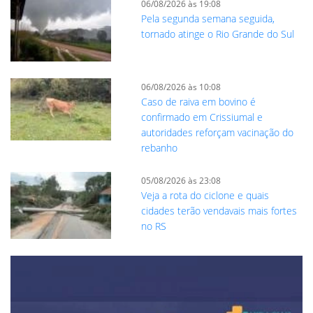
06/08/2026 às 19:08
Pela segunda semana seguida,
tornado atinge o Rio Grande do Sul
06/08/2026 às 10:08
Caso de raiva em bovino é
confirmado em Crissiumal e
autoridades reforçam vacinação do
rebanho
05/08/2026 às 23:08
Veja a rota do ciclone e quais
cidades terão vendavais mais fortes
no RS