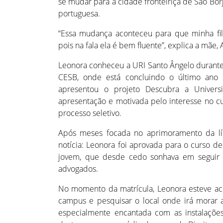
se mudar para a cidade fronteiriça de São Bor
portuguesa.
“Essa mudança aconteceu para que minha filh
pois na fala ela é bem fluente”, explica a mãe,
Leonora conheceu a URI Santo Ângelo durante 
CESB, onde está concluindo o último ano
apresentou o projeto Descubra a Universi
apresentação e motivada pelo interesse no cu
processo seletivo.
Após meses focada no aprimoramento da lín
notícia: Leonora foi aprovada para o curso de 
jovem, que desde cedo sonhava em seguir
advogados.
No momento da matrícula, Leonora esteve ac
campus e pesquisar o local onde irá morar a
especialmente encantada com as instalações