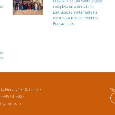
PPGENCT da URI Santo Ângelo
rá
completa uma década de
participação ininterrupta na
Mostra Gaúcha de Produtos
Educacionais
ior
da
o Herval, 1340, Centro
Si
5) 99913-9922
ra@gmail.com