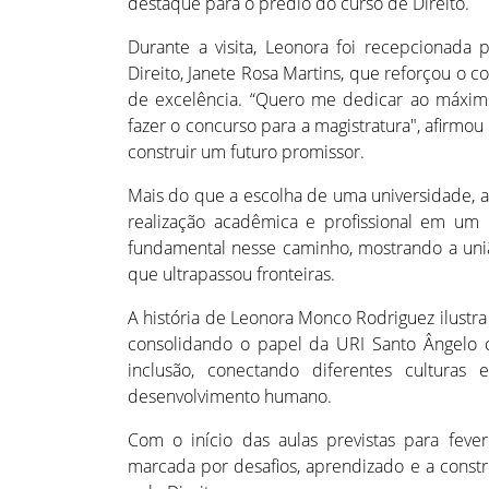
destaque para o prédio do curso de Direito.
Durante a visita, Leonora foi recepcionada
Direito, Janete Rosa Martins, que reforçou 
de excelência. “Quero me dedicar ao máximo,
fazer o concurso para a magistratura", afirm
construir um futuro promissor.
Mais do que a escolha de uma universidade, a
realização acadêmica e profissional em um 
fundamental nesse caminho, mostrando a uniã
que ultrapassou fronteiras.
A história de Leonora Monco Rodriguez ilustra
consolidando o papel da URI Santo Ângelo c
inclusão, conectando diferentes cultura
desenvolvimento humano.
Com o início das aulas previstas para feve
marcada por desafios, aprendizado e a const