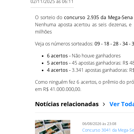
02/11/2025 às 06:11
O sorteio do
concurso 2.935 da Mega-Sena
Nenhuma aposta acertou as seis dezenas, e
milhões
Veja os números sorteados:
09 - 18 - 28 - 34 - 
6 acertos -
Não houve ganhadores
5 acertos -
45 apostas ganhadoras: R$ 4
4 acertos -
3.341 apostas ganhadoras: R$
Como ninguém fez 6 acertos, o prêmio do próxi
em R$ 41.000.000,00.
Notícias relacionadas
Ver Tod
06/08/2026 às 23:08
Concurso 3041 da Mega-S