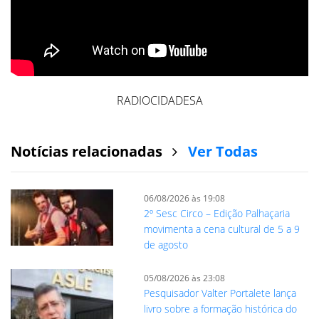
RADIOCIDADESA
Notícias relacionadas
Ver Todas
06/08/2026 às 19:08
2º Sesc Circo – Edição Palhaçaria
movimenta a cena cultural de 5 a 9
de agosto
05/08/2026 às 23:08
Pesquisador Valter Portalete lança
livro sobre a formação histórica do