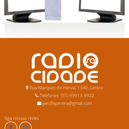
Rua Marques do Herval, 1340, Centro
Telefones: (55) 99913-9922
jairofepereira@gmail.com
Siga nossas redes