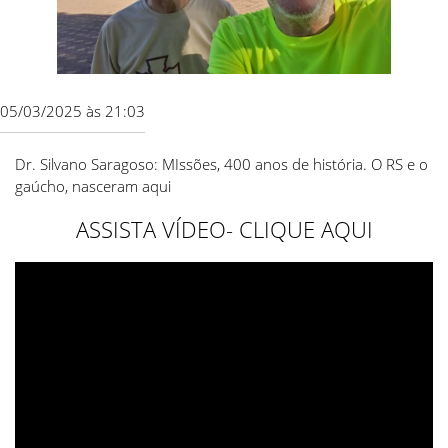
05/03/2025 às 21:03
Dr. Silvano Saragoso: MIssões, 400 anos de história. O RS e o
gaúcho, nasceram aqui
ASSISTA VÍDEO- CLIQUE AQUI