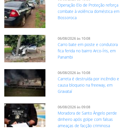
Operação Elo de Proteção reforça
combate à violência doméstica em
Bossoroca
06/08/2026 às 10:08
Carro bate em poste e condutora
fica ferida no bairro Arco-Íris, em
Panambi
06/08/2026 às 10:08
Carreta é destruída por incêndio e
causa bloqueio na freeway, em
Gravataí
06/08/2026 às 09:08
Moradora de Santo Ângelo perde
dinheiro após golpe com falsas
ameaças de facção criminosa