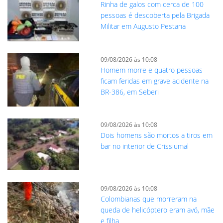
Rinha de galos com cerca de 100
pessoas é descoberta pela Brigada
Militar em Augusto Pestana
09/08/2026 às 10:08
Homem morre e quatro pessoas
ficam feridas em grave acidente na
BR-386, em Seberi
09/08/2026 às 10:08
Dois homens são mortos a tiros em
bar no interior de Crissiumal
09/08/2026 às 10:08
Colombianas que morreram na
queda de helicóptero eram avó, mãe
e filha