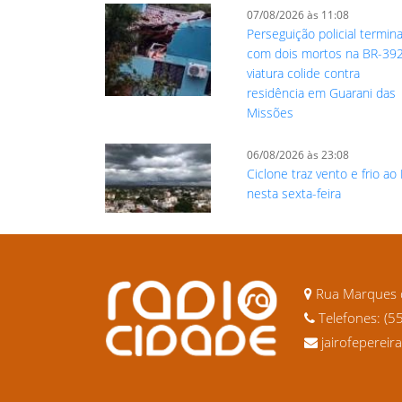
07/08/2026 às 11:08
Perseguição policial termin
com dois mortos na BR-39
viatura colide contra
residência em Guarani das
Missões
06/08/2026 às 23:08
Ciclone traz vento e frio ao
nesta sexta-feira
Rua Marques d
Telefones: (5
jairofeperei