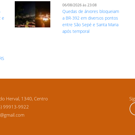
06/08/2026 às 23:08
a
Quedas de árvores bloqueiam
2 e
a BR-392 em diversos pontos
entre São Sepé e Santa Maria
após temporal
 RS
o Herval, 1340, Centro
Si
5) 99913-9922
ra@gmail.com