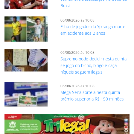
Brasil
06/08/2026 às 10:08
Filho de jogador do Ypiranga morre
em acidente aos 2 anos
06/08/2026 às 10:08
Supremo pode decidir nesta quinta
se jogo do bicho, bingo e caça-
níqueis seguem ilegais
06/08/2026 às 10:08
Mega-Sena sorteia nesta quinta
prêmio superior a R$ 150 milhões